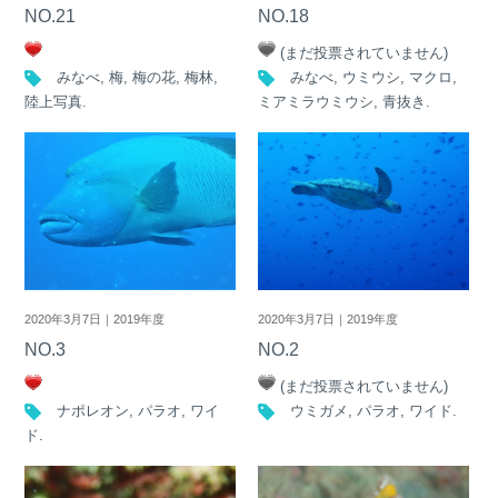
NO.21
NO.18
(まだ投票されていません)
みなべ
,
梅
,
梅の花
,
梅林
,
みなべ
,
ウミウシ
,
マクロ
,
陸上写真
.
ミアミラウミウシ
,
青抜き
.
2020年3月7日｜2019年度
2020年3月7日｜2019年度
NO.3
NO.2
(まだ投票されていません)
ナポレオン
,
パラオ
,
ワイ
ウミガメ
,
パラオ
,
ワイド
.
ド
.