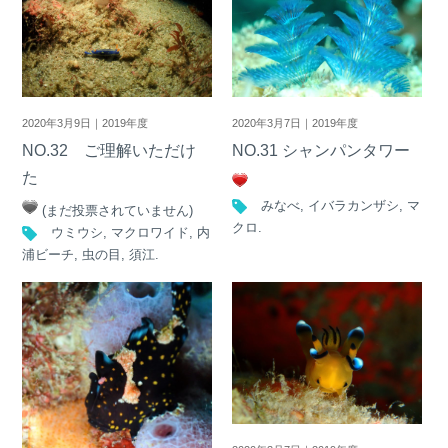
2020年3月9日｜2019年度
2020年3月7日｜2019年度
NO.32 ご理解いただけ
NO.31 シャンパンタワー
た
みなべ
,
イバラカンザシ
,
マ
(まだ投票されていません)
クロ
.
ウミウシ
,
マクロワイド
,
内
浦ビーチ
,
虫の目
,
須江
.