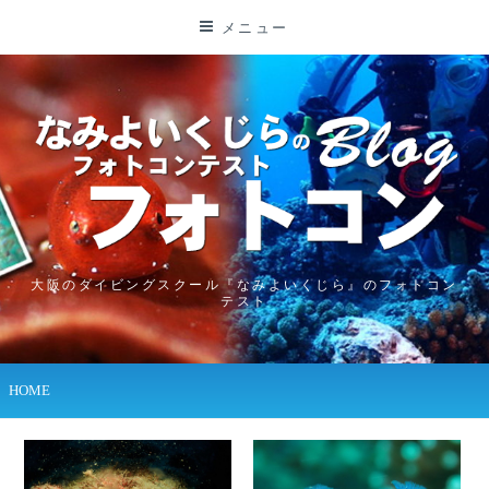
コ
メニュー
ン
テ
ン
ツ
に
ス
キ
ッ
プ
大阪のダイビングスクール『なみよいくじら』のフォトコン
テスト
HOME