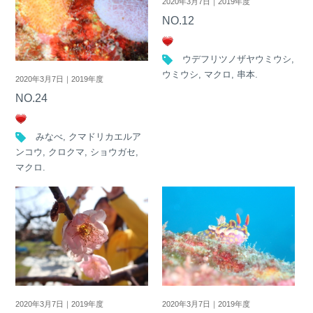
2020年3月7日｜2019年度
NO.12
ウデフリツノザヤウミウシ
,
ウミウシ
,
マクロ
,
串本
.
2020年3月7日｜2019年度
NO.24
みなべ
,
クマドリカエルア
ンコウ
,
クロクマ
,
ショウガセ
,
マクロ
.
2020年3月7日｜2019年度
2020年3月7日｜2019年度