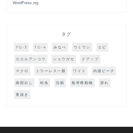
WordPress.org
タグ
TG-3
TG-4
みなべ
ウミウシ
エビ
カエルアンコウ
ショウガセ
ドアップ
マクロ
ミラーレス一眼
ワイド
内浦ビーチ
南部出し
幼魚
沈船
無脊椎動物
群れ
青抜き