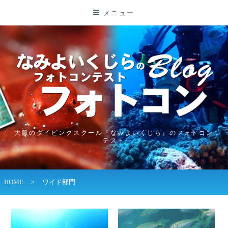
コ
メニュー
ン
テ
ン
ツ
に
ス
キ
ッ
プ
大阪のダイビングスクール『なみよいくじら』のフォトコン
テスト
HOME
>
ワイド部門