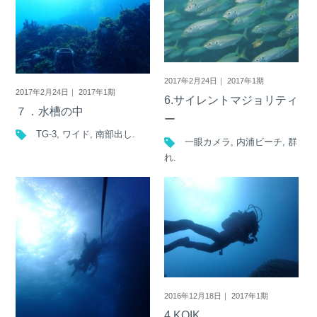
2017年2月24日｜ 2017年1期
2017年2月24日｜ 2017年1期
6.サイレントマジョリティ
７．水槽の中
ー
TG-3
,
ワイド
,
南部出し
.
一眼カメラ
,
内浦ビーチ
,
群
れ
.
2016年12月18日｜ 2017年1期
4,KOIK