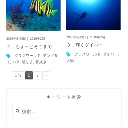
2016年6月3日｜ 2016年2期
2016年6月3日｜ 2016年2期
３．輝くダイバー
４．ちょっとそこまで
グラスワールド
,
ダイバー
,
グラスワールド
,
テングダ
太陽
.
イ
,
ペア
,
縦じま
,
青抜き
.
1 / 2
1
2
»
キーワード検索
検
索: