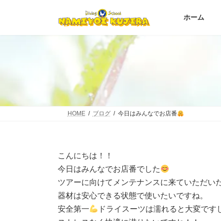
コ
ナ
ン
ビ
ホーム
テ
ゲ
ン
ー
ツ
シ
へ
ョ
ス
ン
キ
に
ッ
移
プ
動
HOME
ブログ
今日はみんなでお店番
こんにちは！！
今日はみんなでお店番でした
ツアーに向けてメンテナンスに来ていただい
器材は安心できる状態で使いたいですね。
安全第一
ドライスーツは濡れると大変です