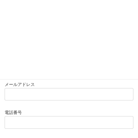
ショップに集合頂きます。 無料送迎にて和歌山県
公式LINEアカウントからもお問合せ頂けます。
白浜の美しい海でダイビングを練習します。当店直
営
アクアリゾートラハイナ
を利用します。海洋実習
終了後、ショップへ戻ります。
LINEから問合せ
【基本スケジュール】
07：00集合 終日
氏名
メールアドレス
電話番号