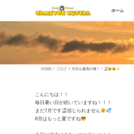
コ
ナ
ン
ビ
ホーム
テ
ゲ
ン
ー
ツ
シ
へ
ョ
ス
ン
キ
に
ッ
移
プ
動
HOME
ブログ
今日も最高の海！！
こんにちは！！
毎日暑い日が続いていますね！！！
まだ7月です
信じられません
8月はもっと夏ですね