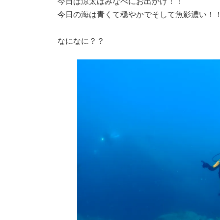
今日は涼太はみなべにお出かけ！！
今日の海は青くて穏やかでそして魚影濃い！
なになに？？