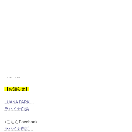
OLYMPUS DIGITAL CAMERA
お店には、Mさんがご来店！ご注文いただいていた器材のお迎えに
来てくださいました
ドライスーツもぴったりでこれからの大事な相棒として仲良くし
てあげてくださいね～♪
明日はSAWAがみなべに行ってきます(´▽｀*)
ではでは～！
【お知らせ】
LUANA PARK
ラハイナ白浜
↓こちらFacebook
ラハイナ白浜