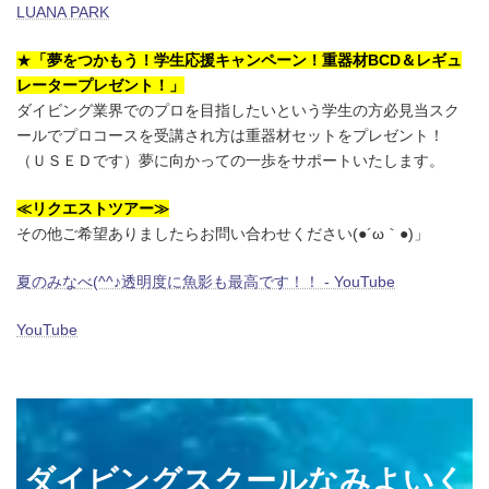
LUANA PARK
★
「夢をつかもう！学生応援キャンペーン！重器材BCD＆レギュ
レータープレゼント！」
ダイビング業界でのプロを目指したいという学生の方必見当スク
ールでプロコースを受講され方は重器材セットをプレゼント！
（ＵＳＥＤです）夢に向かっての一歩をサポートいたします。
≪リクエストツアー≫
その他ご希望ありましたらお問い合わせください(●´ω｀●)」
夏のみなべ(^^♪透明度に魚影も最高です！！ - YouTube
YouTube
ダイビングスクールなみよいく