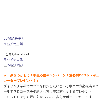
※お知らせ※
ラハイナ白浜とキャンプ場のあるルアナパークのインスタも宜し
くお願いします。
LUANA PARK
ラハイナ白浜
↓こちらFacebook
ラハイナ白浜
LUANA PARK
★
「夢をつかもう！学生応援キャンペーン！重器材BCD＆レギュ
レータープレゼント！」
ダイビング業界でのプロを目指したいという学生の方必見当スク
ールでプロコースを受講され方は重器材セットをプレゼント！
（ＵＳＥＤです）夢に向かっての一歩をサポートいたします。