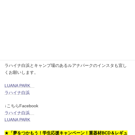
明日は定休日です。
また水曜お待ちしてますね！
ではでは～
【お知らせ】
ラハイナ白浜とキャンプ場のあるルアナパークのインスタも宜し
くお願いします。
LUANA PARK
ラハイナ白浜
↓こちらFacebook
ラハイナ白浜
LUANA PARK
★
「夢をつかもう！学生応援キャンペーン！重器材BCD＆レギュ