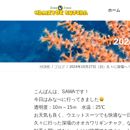
コ
ナ
ン
ビ
ホーム
テ
ゲ
ン
ー
ツ
シ
へ
ョ
20
ス
ン
キ
に
ッ
移
プ
動
HOME
ブログ
2024年10月27日（日）久々に深場へ
こんばんは、SAWAです！
今日はみなべに行ってきました
透明度：10ｍ～15ｍ 水温：25℃
お天気も良く、ウエットスーツでも快適な一
久々に行った深場のオオカワリギンチャク、