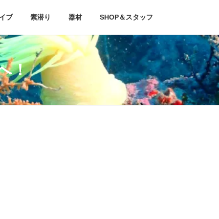
イブ
素潜り
器材
SHOP＆スタッフ
場へ！