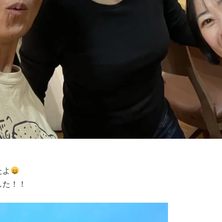
たよ
した！！