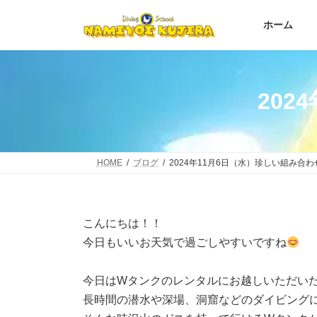
コ
ナ
ン
ビ
ホーム
テ
ゲ
ン
ー
ツ
シ
へ
ョ
202
ス
ン
キ
に
ッ
移
プ
動
HOME
ブログ
2024年11月6日（水）珍しい組み合わ
こんにちは！！
今日もいいお天気で過ごしやすいですね
今日はWタンクのレンタルにお越しいただい
長時間の潜水や深場、洞窟などのダイビング