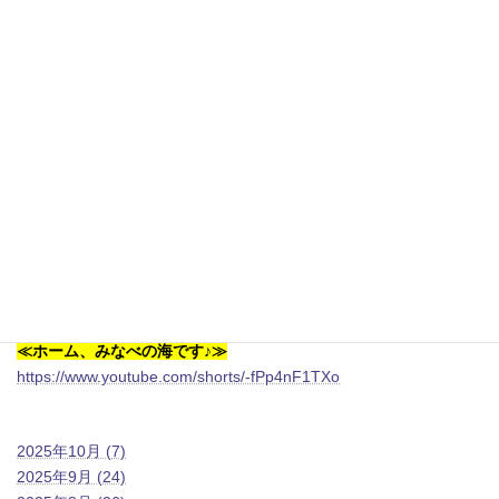
↓こちらFacebook
ラハイナ白浜
LUANA PARK
★
「夢をつかもう！学生応援キャンペーン！重器材BCD＆レギュ
レータープレゼント！」
ダイビング業界でのプロを目指したいという学生の方必見当スク
ールでプロコースを受講され方は重器材セットをプレゼント！
（ＵＳＥＤです）夢に向かっての一歩をサポートいたします。
その他ご希望ありましたらお問い合わせください(●´ω｀●)」
≪ホーム、みなべの海です♪≫
https://www.youtube.com/shorts/-fPp4nF1TXo
2025年10月 (7)
2025年9月 (24)