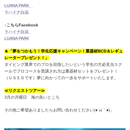
LUANA PARK
ラハイナ白浜
↓こちらFacebook
ラハイナ白浜
LUANA PARK
★
「夢をつかもう！学生応援キャンペーン！重器材BCD＆レギュ
レータープレゼント！」
ダイビング業界でのプロを目指したいという学生の方必見当スク
ールでプロコースを受講され方は重器材セットをプレゼント！
（ＵＳＥＤです）夢に向かっての一歩をサポートいたします。
≪リクエストツアー≫
3月の月曜日 海の良いところ
その他ご希望ありましたらお問い合わせください(●´ω｀●)」