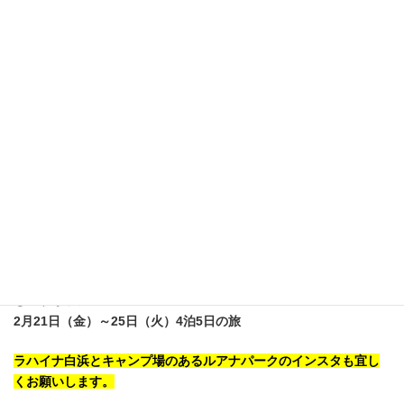
明日は、涼太がオープンウォーターコースの海洋実習とSAWAがプ
ール講習です！
ではでは～
≪お知らせ≫
●来年度2月のBIG ツアー日程決まりました
①パラオツアー！
2月21日（金）～25日（火）4泊5日の旅
ラハイナ白浜とキャンプ場のあるルアナパークのインスタも宜し
くお願いします。