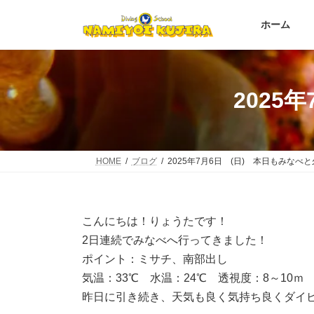
コ
ナ
ン
ビ
ホーム
テ
ゲ
ン
ー
ツ
シ
へ
ョ
2025
ス
ン
キ
に
ッ
移
プ
動
HOME
ブログ
2025年7月6日 (日) 本日もみなべ
こんにちは！りょうたです！
2日連続でみなべへ行ってきました！
ポイント：ミサチ、南部出し
気温：33℃ 水温：24℃ 透視度：8～10ｍ
昨日に引き続き、天気も良く気持ち良くダイ