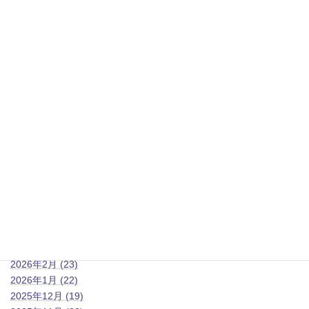
ラハイナ白浜
LUANA PARK
★
「夢をつかもう！学生応援キャンペーン！重器材BCD＆レギュ
レータープレゼント！」
ダイビング業界でのプロを目指したいという学生の方必見当スク
ールでプロコースを受講され方は重器材セットをプレゼント！
（ＵＳＥＤです）夢に向かっての一歩をサポートいたします。
その他ご希望ありましたらお問い合わせください(●´ω｀●)」
≪ホーム、みなべの海です♪≫
https://www.youtube.com/shorts/-fPp4nF1TXo
2026年4月
2026年3月 (23)
2026年2月 (23)
2026年1月 (22)
2025年12月 (19)