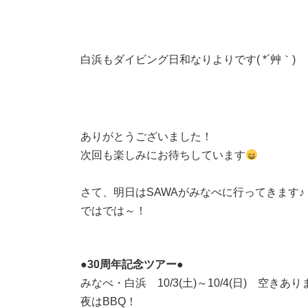
白浜もダイビング日和なりよりです( *´艸｀)
ありがとうございました！
次回も楽しみにお待ちしています
さて、明日はSAWAがみなべに行ってきます♪
ではでは～！
●30周年記念ツアー●
みなべ・白浜 10/3(土)～10/4(日) 空きあ
夜はBBQ！