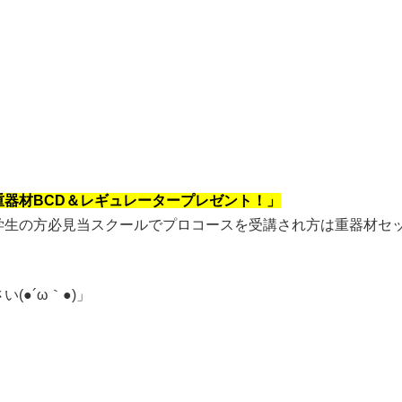
器材BCD＆レギュレータープレゼント！」
学生の方必見当スクールでプロコースを受講され方は重器材セ
(●´ω｀●)」