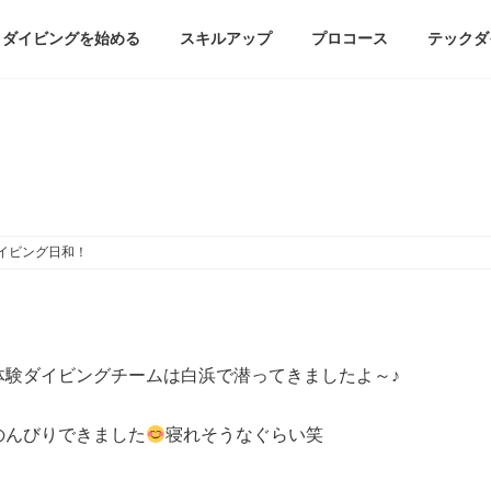
ダイビングを始める
スキルアップ
プロコース
テックダ
6月13日（土）凪で穏やかなダイ
ダイビング日和！
体験ダイビングチームは白浜で潜ってきましたよ～♪
のんびりできました
寝れそうなぐらい笑