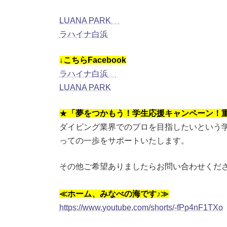
LUANA PARK
ラハイナ白浜
↓こちらFacebook
ラハイナ白浜
LUANA PARK
★
「夢をつかもう！学生応援キャンペーン！重
ダイビング業界でのプロを目指したいという
っての一歩をサポートいたします。
その他ご希望ありましたらお問い合わせください
≪ホーム、みなべの海です♪≫
https://www.youtube.com/shorts/-fPp4nF1TXo