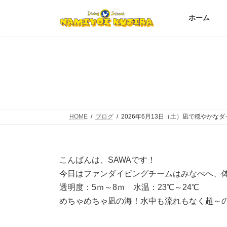
コ
ナ
ン
ビ
ホーム
テ
ゲ
ン
ー
ツ
シ
へ
ョ
2026年
ス
ン
キ
に
ッ
移
プ
動
HOME
ブログ
2026年6月13日（土）凪で穏やかな
こんばんは、SAWAです！
今日はファンダイビングチームはみなべへ、
透明度：5ｍ～8ｍ 水温：23℃～24℃
めちゃめちゃ凪の海！水中も流れもなく超～