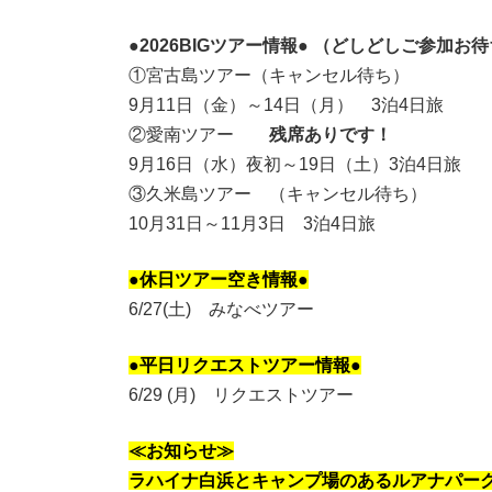
●2026BIGツアー情報● （どしどしご参加
①宮古島ツアー（キャンセル待ち）
9月11日（金）～14日（月） 3泊4日旅
②愛南ツアー
残席ありです！
9月16日（水）夜初～19日（土）3泊4日旅
③久米島ツアー （キャンセル待ち）
10月31日～11月3日 3泊4日旅
●休日ツアー空き情報●
6/27(土) みなべツアー
●平日リクエストツアー情報●
6/29 (月) リクエストツアー
≪お知らせ≫
ラハイナ白浜とキャンプ場のあるルアナパー