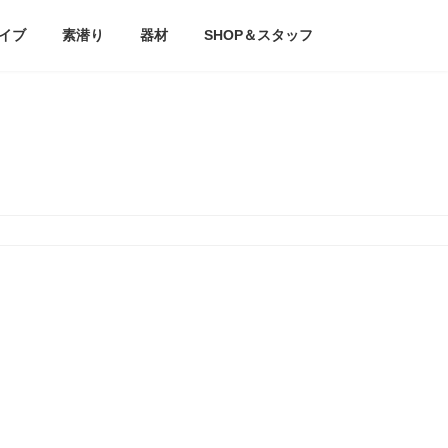
イブ
素潜り
器材
SHOP＆スタッフ
ビング日和！