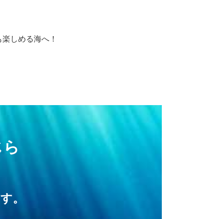
も楽しめる海へ！
じら
す。