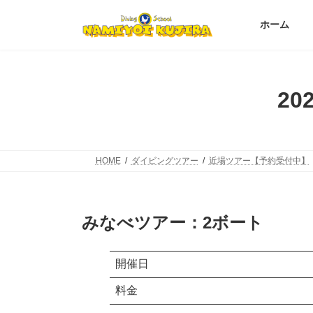
コ
ナ
ン
ビ
ホーム
テ
ゲ
ン
ー
ツ
シ
へ
ョ
2
ス
ン
キ
に
ッ
移
プ
動
HOME
ダイビングツアー
近場ツアー【予約受付中】
みなべツアー
：2ボート
開催日
料金