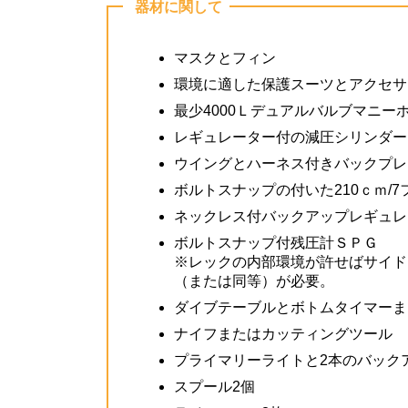
器材に関して
マスクとフィン
環境に適した保護スーツとアクセサ
最少4000Ｌデュアルバルブマニー
レギュレーター付の減圧シリンダー
ウイングとハーネス付きバックプレ
ボルトスナップの付いた210ｃｍ/
ネックレス付バックアップレギュレ
ボルトスナップ付残圧計ＳＰＧ
※レックの内部環境が許せばサイド
（または同等）が必要。
ダイブテーブルとボトムタイマーま
ナイフまたはカッティングツール
プライマリーライトと2本のバック
スプール2個