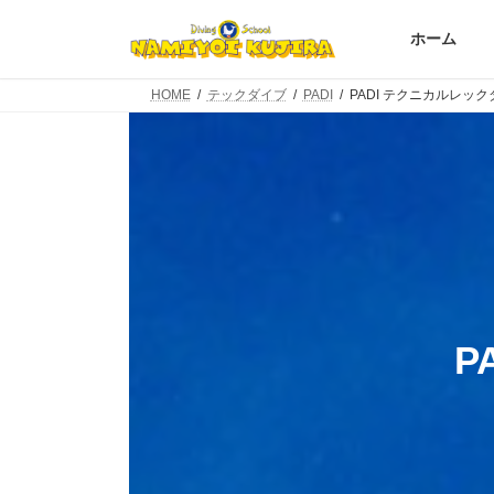
コ
ナ
ン
ビ
ホーム
テ
ゲ
ン
ー
HOME
テックダイブ
PADI
PADI テクニカルレッ
ツ
シ
へ
ョ
ス
ン
キ
に
ッ
移
プ
動
P