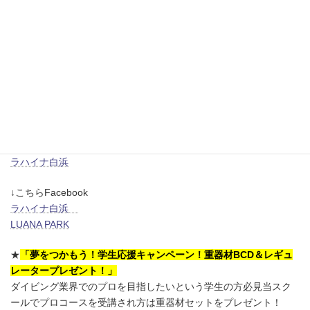
2024年10月4日（金）～7日（月）
ダイナミックな地形に透明度抜群な水中を楽しみましょう♪
初心者の方も大歓迎です！残席2名です。お早めに！！
※お知らせ※
ラハイナ白浜とキャンプ場のあるルアナパークのインスタも宜し
くお願いします。
LUANA PARK
ラハイナ白浜
↓こちらFacebook
ラハイナ白浜
LUANA PARK
★
「夢をつかもう！学生応援キャンペーン！重器材BCD＆レギュ
レータープレゼント！」
ダイビング業界でのプロを目指したいという学生の方必見当スク
ールでプロコースを受講され方は重器材セットをプレゼント！