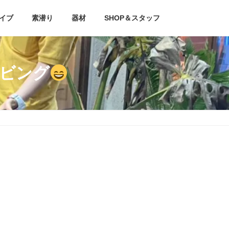
イブ
素潜り
器材
SHOP＆スタッフ
イビング