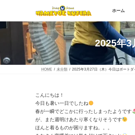
コ
ナ
ン
ビ
ホーム
テ
ゲ
ン
ー
ツ
シ
へ
ョ
2025
ス
ン
キ
に
ッ
移
プ
動
HOME
未分類
2025年3月27日（木）今日はボート
こんにちは！
今日も暑い一日でしたね
春が一瞬でどこかに行ったしまったようです
が、また週明けあたり寒くなりそうです
ほんと着るものが困りますね。。。