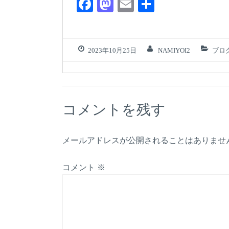
有
F
M
E
共
c
tt
ail
a
a
m
有
e
er
c
st
ail
b
e
o
2023年10月25日
NAMIYOI2
ブロ
o
b
d
o
o
o
k
o
n
コメントを残す
k
メールアドレスが公開されることはありませ
コメント
※