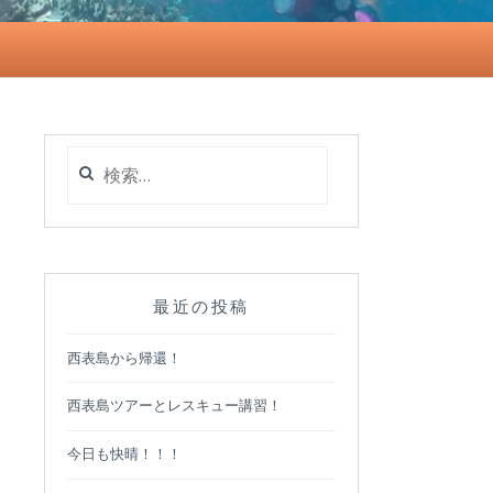
検
索:
最近の投稿
西表島から帰還！
西表島ツアーとレスキュー講習！
今日も快晴！！！