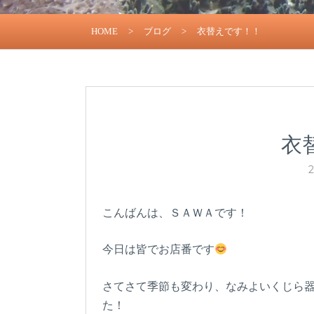
HOME
>
ブログ
>
衣替えです！！
衣
こんばんは、ＳＡＷＡです！
今日は皆でお店番です
さてさて季節も変わり、なみよいくじら
た！