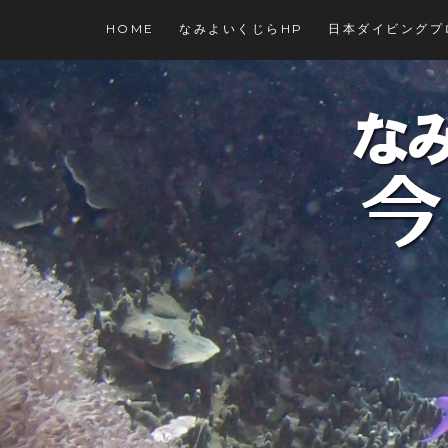
コ
HOME
なみよいくじらHP
日本ダイビングプ
ン
テ
ン
ツ
に
ス
キ
ッ
プ