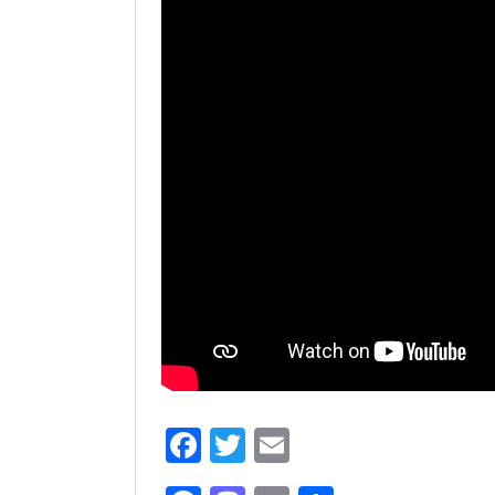
F
T
E
共
a
wi
m