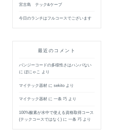
宮古島 テック&ケーブ
今日のランチはフルコースでございます
最近のコメント
バンジーコードの多様性さはハンパない
に
ぼにゃこ
より
マイテック器材
に
sekito
より
マイテック器材
に
一条 巧
より
100%酸素が水中で使える資格取得コース
(テックコースではなく)
に
一条 巧
より