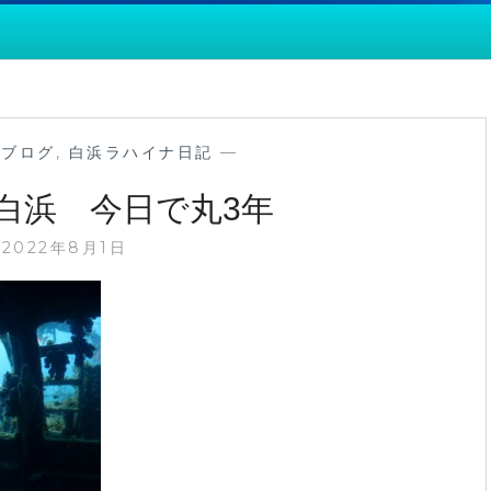
,
ブログ
,
白浜ラハイナ日記
—
白浜 今日で丸3年
2022年8月1日