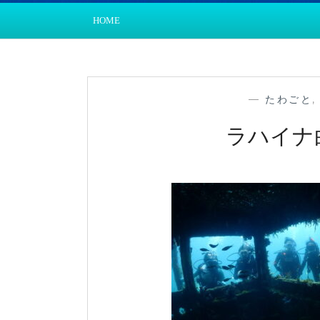
HOME
—
たわごと
ラハイナ