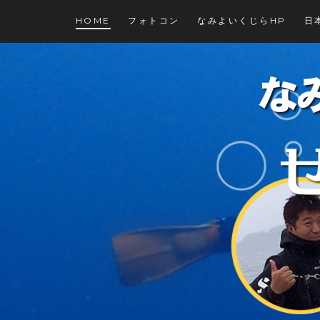
コ
HOME
フォトコン
なみよいくじらHP
日
ン
テ
ン
ツ
に
ス
キ
ッ
プ