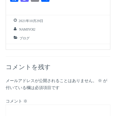
a
a
m
有
c
st
ail
e
o
2021年10月29日
b
d
NAMIYOI2
o
o
ブログ
o
n
k
コメントを残す
メールアドレスが公開されることはありません。
※
が
付いている欄は必須項目です
コメント
※