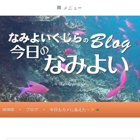
コ
メニュー
ン
テ
ン
ツ
に
ス
キ
ッ
プ
今日のなみよい
HOME
>
ブログ
>
今日もカメに会えた～