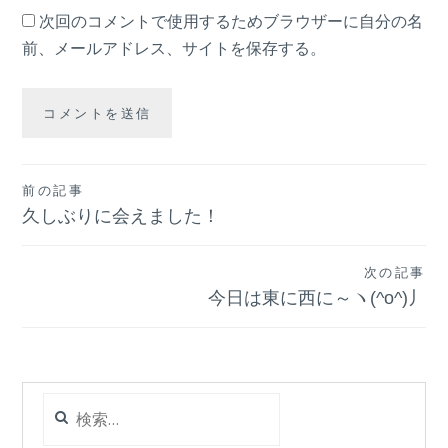
次回のコメントで使用するためブラウザーに自分の名
前、メールアドレス、サイトを保存する。
投
前の記事
久しぶりに会えました！
稿
ナ
次の記事
今日は東に西に～ヽ(^o^)丿
ビ
ゲ
ー
検
シ
索:
ョ