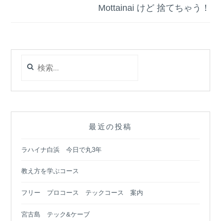
Mottainai けど 捨てちゃう！
ビ
ゲ
ー
検
シ
索:
ョ
ン
最近の投稿
ラハイナ白浜 今日で丸3年
教え方を学ぶコース
フリー プロコース テックコース 案内
宮古島 テック&ケーブ