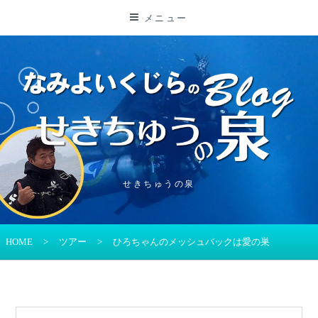
コ
メニュー
ン
テ
ン
ツ
に
ス
キ
ッ
プ
せきちゅうの泉
HOME
>
ツアー
>
ひろちゃんのメッシュバックは愛の巣