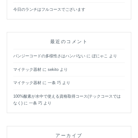
今日のランチはフルコースでございます
最近のコメント
バンジーコードの多様性さはハンパない
に
ぼにゃこ
より
マイテック器材
に
sekito
より
マイテック器材
に
一条 巧
より
100%酸素が水中で使える資格取得コース(テックコースでは
なく)
に
一条 巧
より
アーカイブ