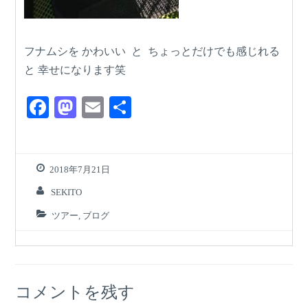
フナムシを かわいい と ちょっとだけでも感じれる
と 幸せになります笑
F
M
E
共
a
a
m
有
c
st
ail
e
o
2018年7月21日
b
d
SEKITO
o
o
ツアー
,
ブログ
o
n
k
コメントを残す