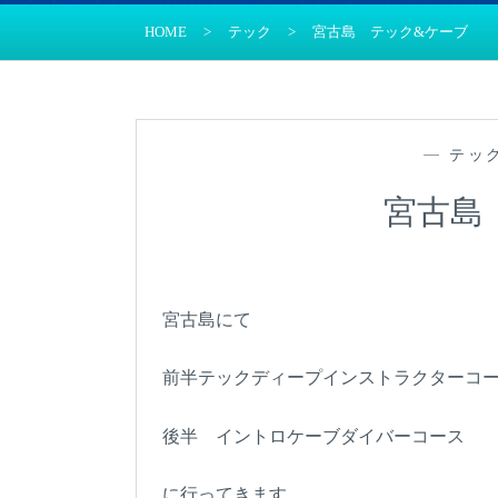
HOME
>
テック
>
宮古島 テック&ケーブ
—
テッ
宮古島
宮古島にて
前半テックディープインストラクターコ
後半 イントロケーブダイバーコース
に行ってきます。