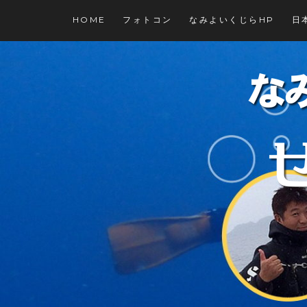
コ
HOME
フォトコン
なみよいくじらHP
日
ン
テ
ン
ツ
に
ス
キ
ッ
プ