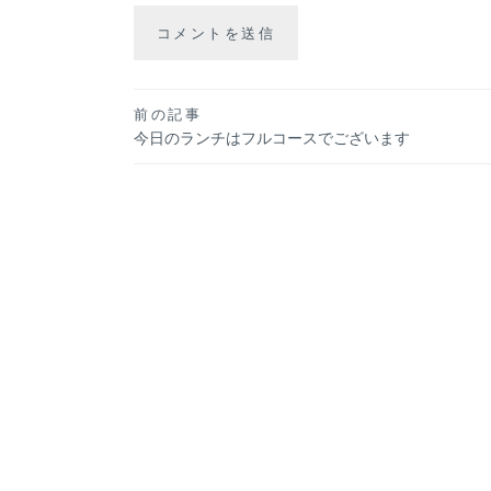
投
前の記事
今日のランチはフルコースでございます
稿
ナ
ビ
ゲ
ー
シ