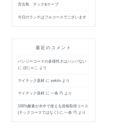
宮古島 テック&ケーブ
今日のランチはフルコースでございます
最近のコメント
バンジーコードの多様性さはハンパない
に
ぼにゃこ
より
マイテック器材
に
sekito
より
マイテック器材
に
一条 巧
より
100%酸素が水中で使える資格取得コース
(テックコースではなく)
に
一条 巧
より