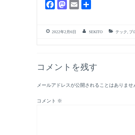
F
M
E
共
a
a
m
有
c
st
ail
e
o
2022年2月6日
SEKITO
テック
,
ブ
b
d
o
o
o
n
コメントを残す
k
メールアドレスが公開されることはありませ
コメント
※