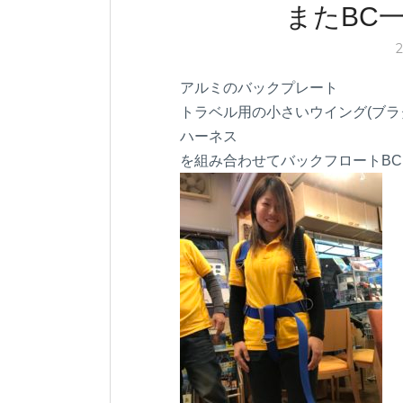
o
n
またBC
k
アルミのバックプレート
トラベル用の小さいウイング(ブラ
ハーネス
を組み合わせてバックフロートBC