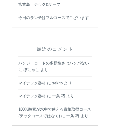
宮古島 テック&ケーブ
今日のランチはフルコースでございます
最近のコメント
バンジーコードの多様性さはハンパない
に
ぼにゃこ
より
マイテック器材
に
sekito
より
マイテック器材
に
一条 巧
より
100%酸素が水中で使える資格取得コース
(テックコースではなく)
に
一条 巧
より