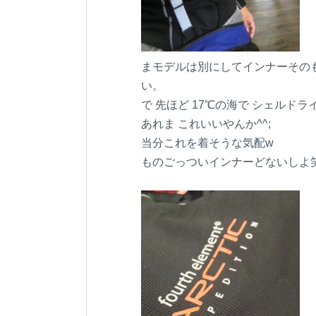
まモデルは別にしてインナーそのも
い。
で 先ほど 17℃の海で シェルド
あれま これいいやんか^^;
当分これを着そうな気配w
ものごっついインナーどないしよ