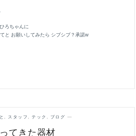
。
のひろちゃんに
てと お願いしてみたら シブシブ？承諾w
と
,
スタッフ
,
テック
,
ブログ
—
ってきた器材