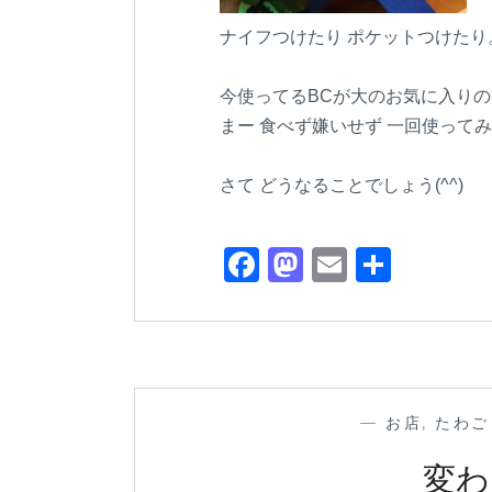
ナイフつけたり ポケットつけたり
今使ってるBCが大のお気に入り
まー 食べず嫌いせず 一回使ってみ
さて どうなることでしょう(^^)
F
M
E
共
a
a
m
有
c
st
ail
e
o
b
d
—
お店
,
たわご
o
o
o
n
変わ