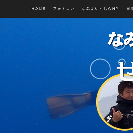
コ
HOME
フォトコン
なみよいくじらHP
日
ン
テ
ン
ツ
に
ス
キ
ッ
プ