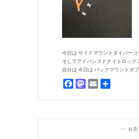
今日は サイドマウントダイバーコ
そしてアドバンスドナイトロック
自分は 今日は バックマウントダブル
F
M
E
共
a
a
m
有
c
st
ail
e
o
b
d
—
お店
o
o