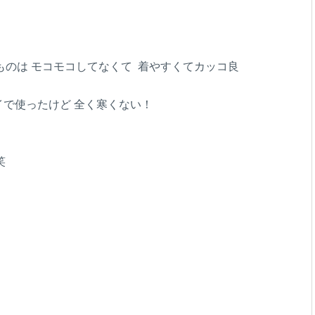
のは モコモコしてなくて 着やすくてカッコ良
ライで使ったけど 全く寒くない！
笑