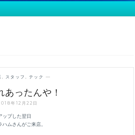
店
,
スタッフ
,
テック
—
これあったんや！
2018年12月22日
アップした翌日
ラハムさんがご来店。