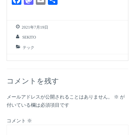
F
M
E
共
a
a
m
有
c
st
ail
e
o
2021年7月19日
b
d
SEKITO
o
o
テック
o
n
k
コメントを残す
メールアドレスが公開されることはありません。
※
が
付いている欄は必須項目です
コメント
※