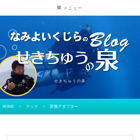
コ
メニュー
ン
テ
ン
ツ
に
ス
キ
ッ
プ
せきちゅうの泉
HOME
>
テック
>
変換アダプター