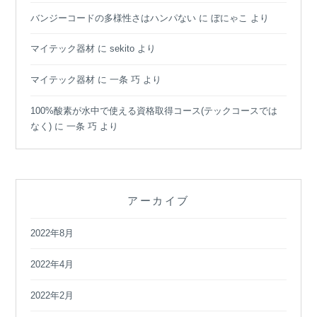
バンジーコードの多様性さはハンパない
に
ぼにゃこ
より
マイテック器材
に
sekito
より
マイテック器材
に
一条 巧
より
100%酸素が水中で使える資格取得コース(テックコースでは
なく)
に
一条 巧
より
アーカイブ
2022年8月
2022年4月
2022年2月